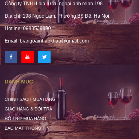
Công ty TNHH bia rượu ngoại anh minh 198
Địa chỉ: 198 Ngọc Lâm, Phường Bồ Đề, Hà Nội.
Hotline: 0988539890
Email: biangoainhapkhau@gmail.com
DANH MỤC
CHÍNH SÁCH MUA HÀNG
GIAO HÀNG & ĐỔI TRẢ
HỖ TRỢ MUA HÀNG
BẢO MẬT THÔNG TIN