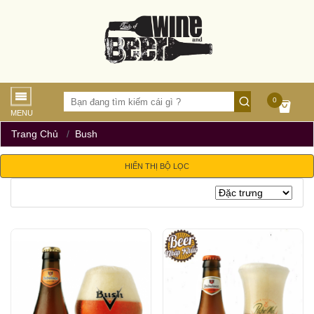
0
MENU
Trang Chủ
Bush
HIỂN THỊ BỘ LỌC