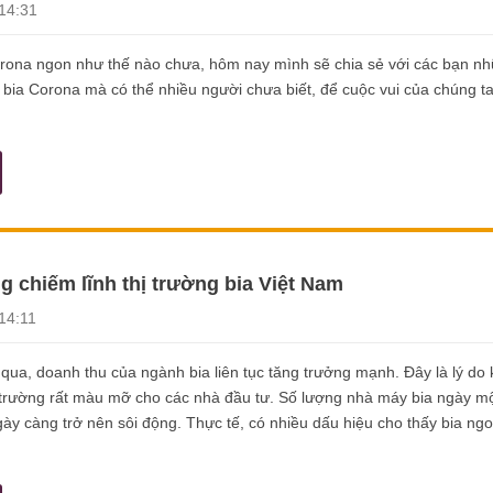
14:31
orona ngon như thế nào chưa, hôm nay mình sẽ chia sẻ với các bạn nh
 bia Corona mà có thể nhiều người chưa biết, để cuộc vui của chúng t
g chiếm lĩnh thị trường bia Việt Nam
14:11
ua, doanh thu của ngành bia liên tục tăng trưởng mạnh. Đây là lý do k
 trường rất màu mỡ cho các nhà đầu tư. Số lượng nhà máy bia ngày mộ
gày càng trở nên sôi động. Thực tế, có nhiều dấu hiệu cho thấy bia ng