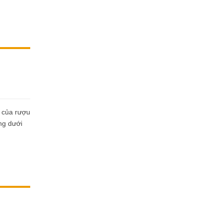
ồ của rượu
ng dưới