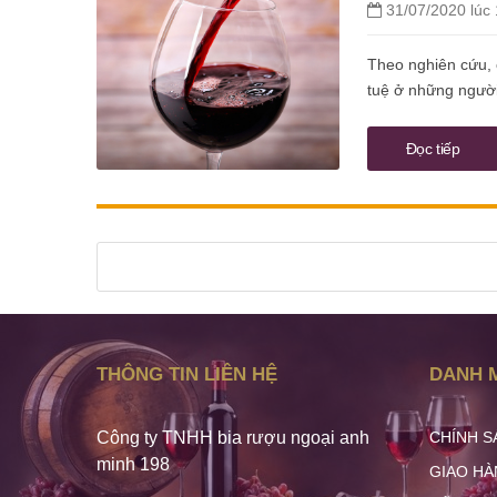
31/07/2020 lúc 
Theo nghiên cứu, 
tuệ ở những người
Đọc tiếp
THÔNG TIN LIÊN HỆ
DANH 
Công ty TNHH bia rượu ngoại anh
CHÍNH S
minh 198
GIAO HÀ