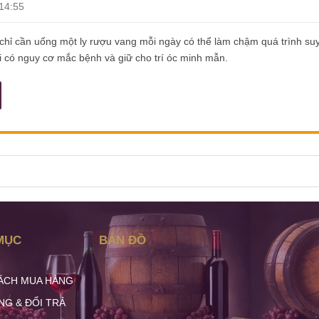
14:55
chỉ cần uống một ly rượu vang mỗi ngày có thể làm chậm quá trình suy
 có nguy cơ mắc bệnh và giữ cho trí óc minh mẫn.
MỤC
BẢN ĐỒ
ÁCH MUA HÀNG
NG & ĐỔI TRẢ