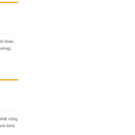
ới khác.
hường).
nhất cũng
ánh khỏi