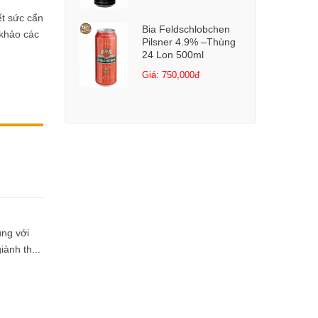
ết sức cẩn
Bia Feldschlobchen
 khảo các
Pilsner 4.9% –Thùng
24 Lon 500ml
Giá: 750,000đ
ng với
ành th...