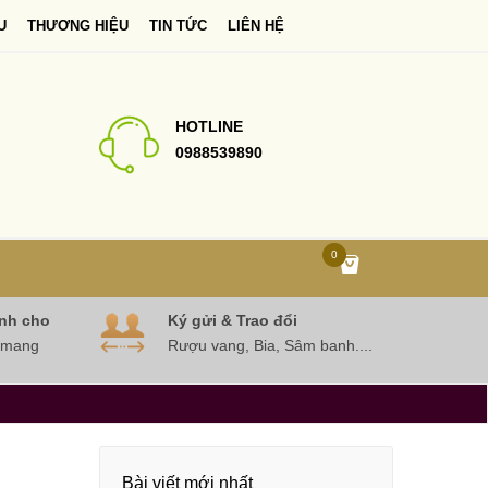
U
THƯƠNG HIỆU
TIN TỨC
LIÊN HỆ
HOTLINE
0988539890
0
nh cho
Ký gửi & Trao đổi
 mang
Rượu vang, Bia, Sâm banh....
Bài viết mới nhất