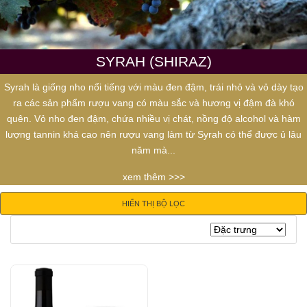
SYRAH (SHIRAZ)
Syrah là giống nho nổi tiếng với màu đen đậm, trái nhỏ và vỏ dày tạo
ra các sản phẩm rượu vang có màu sắc và hương vị đậm đà khó
quên. Vỏ nho đen đậm, chứa nhiều vị chát, nồng độ alcohol và hàm
lượng tannin khá cao nên rượu vang làm từ Syrah có thể được ủ lâu
năm mà...
xem thêm >>>
HIỂN THỊ BỘ LỌC