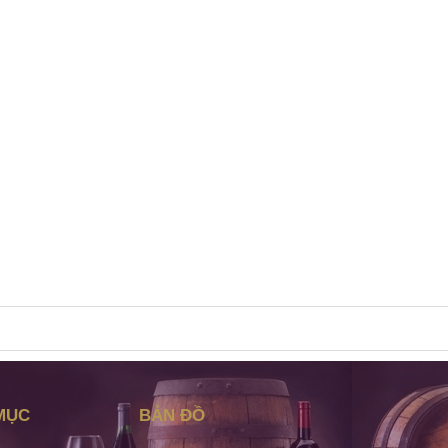
MỤC
BẢN ĐỒ