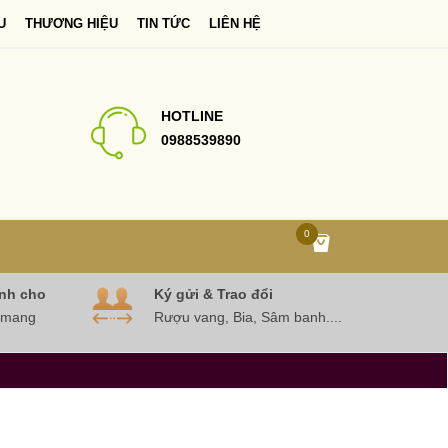
U
THƯƠNG HIỆU
TIN TỨC
LIÊN HỆ
HOTLINE
0988539890
0
nh cho
Ký gửi & Trao đổi
 mang
Rượu vang, Bia, Sâm banh....